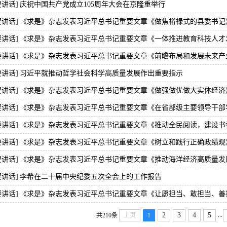
要讲话]
庆祝中国共产党成立105周年大会在京隆重举行
要讲话]
《求是》杂志发表习近平总书记重要文章《做焦裕禄式的县委书记
要讲话]
《求是》杂志发表习近平总书记重要文章《一体推进教育科技人才
要讲话]
《求是》杂志发表习近平总书记重要文章《前瞻布局和发展未来产
要讲话]
习近平就推动哲学社会科学高质量发展作出重要指示
要讲话]
《求是》杂志发表习近平总书记重要文章《做强做优做大实体经济
要讲话]
《求是》杂志发表习近平总书记重要文章《在省部级主要领导干部学
要讲话]
《求是》杂志发表习近平总书记重要文章《推动全民阅读，建设书
要讲话]
《求是》杂志发表习近平总书记重要文章《树立和践行正确政绩观
要讲话]
《求是》杂志发表习近平总书记重要文章《推动海洋经济高质量发
要讲话]
李希在二十届中央纪委五次全会上的工作报告
要讲话]
《求是》杂志发表习近平总书记重要文章《让愿担当、敢担当、善
...
2
3
4
5
共210条
上页
1