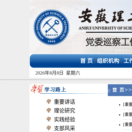
首 页
|
组织机构
|
工
2026年8月8日 星期六
>
首 页
||
重要讲话
[重
理论研究
[重
实践经验
[重
支部风采